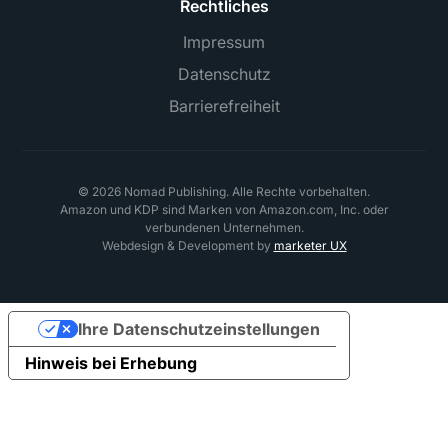
Rechtliches
Impressum
Datenschutz
Barrierefreiheit
©
2026
Nomad Publishing. Alle Rechte vorbehalten.
Amazon und KDP sind Marken von Amazon.com, Inc. oder
verbundenen Unternehmen.
Webdesign & Development by
marketer UX
Ihre Datenschutzeinstellungen
Hinweis bei Erhebung